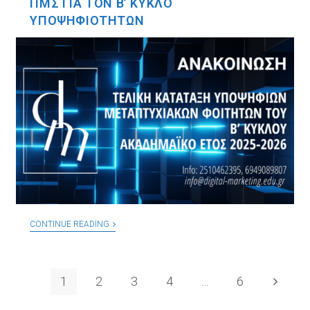
ΠΜΣ ΓΙΑ ΤΟΝ Β’ ΚΥΚΛΟ
ΥΠΟΨΗΦΙΟΤΗΤΩΝ
CONTINUE READING
1
2
3
4
…
6