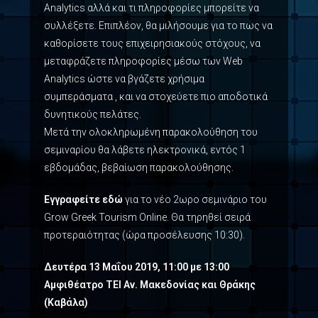
Analytics αλλά και τι πληροφορίες μπορείτε να
συλλέξετε. Επιπλέον, θα μιλήσουμε για το πως να
καθορίσετε τους επιχειρησιακούς στόχους, να
μεταφράζετε πληροφορίες μέσω των Web
Analytics ώστε να βγάζετε χρήσιμα
συμπεράσματα , και να στοχεύετε πιο αποδοτικά
δυνητικούς πελάτες.
Μετά την ολοκληρωμένη παρακολούθηση του
σεμιναρίου θα λάβετε ηλεκτρονικά, εντός 1
εβδομάδας, βεβαίωση παρακολούθησης.
Εγγραφείτε εδώ
για το νέο 2ωρο σεμινάριο του
Grow Greek Tourism Online. Θα τηρηθεί σειρά
προτεραιότητας (ώρα προσέλευσης 10:30).
Δευτέρα 13 Μαΐου 2019, 11:00 με 13:00
Αμφιθέατρο ΤΕΙ Αν. Μακεδονίας και Θράκης
(Καβάλα)