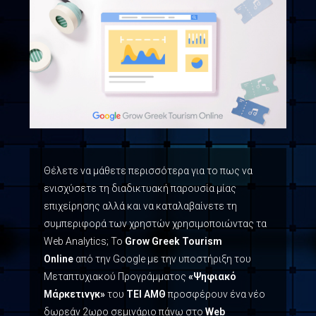
Θέλετε να μάθετε περισσότερα για το πως να
ενισχύσετε τη διαδικτυακή παρουσία μίας
επιχείρησης αλλά και να καταλαβαίνετε τη
συμπεριφορά των χρηστών χρησιμοποιώντας τα
Web Analytics; Το
Grow Greek Tourism
Online
από την Google με την υποστήριξη του
Μεταπτυχιακού Προγράμματος
«
Ψηφιακό
Μάρκετινγκ
»
του
ΤΕΙ ΑΜΘ
προσφέρουν ένα νέο
δωρεάν 2ωρο σεμινάριο πάνω στο
Web