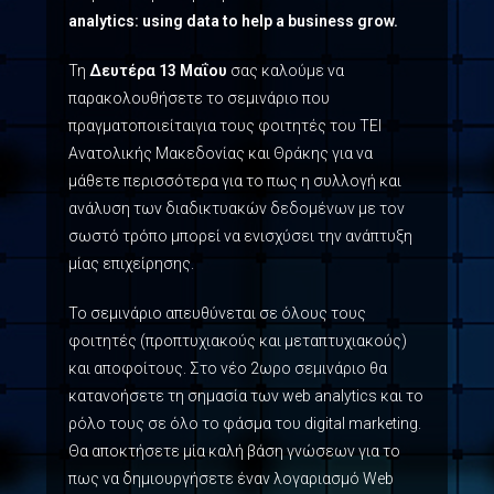
analytics: using data to help a business grow.
Τη
Δευτέρα 13 Μαΐου
σας καλούμε να
παρακολουθήσετε το σεμινάριο που
πραγματοποιείταιγια τους φοιτητές του ΤΕΙ
Ανατολικής Μακεδονίας και Θράκης για να
μάθετε περισσότερα για το πως η συλλογή και
ανάλυση των διαδικτυακών δεδομένων με τον
σωστό τρόπο μπορεί να ενισχύσει την ανάπτυξη
μίας επιχείρησης.
Το σεμινάριο απευθύνεται σε όλους τους
φοιτητές (προπτυχιακούς και μεταπτυχιακούς)
και αποφοίτους. Στο νέο 2ωρο σεμινάριο θα
κατανοήσετε τη σημασία των web analytics και το
ρόλο τους σε όλο το φάσμα του digital marketing.
Θα αποκτήσετε μία καλή βάση γνώσεων για το
πως να δημιουργήσετε έναν λογαριασμό Web